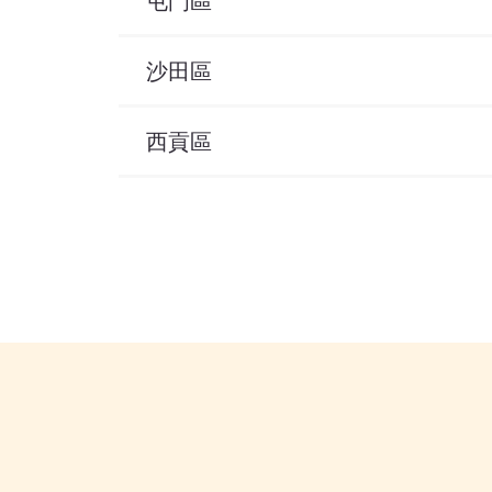
屯門區
沙田區
西貢區