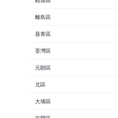
觀塘區
離島區
葵青區
荃灣區
元朗區
北區
大埔區