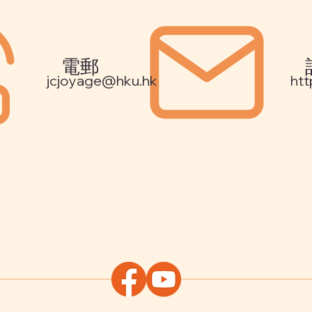
電郵
jcjoyage@hku.hk
htt