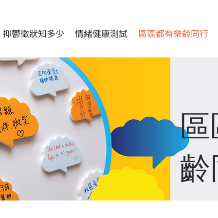
抑鬱徵狀知多少
情緒健康測試
區區都有樂齡同行
​
齡