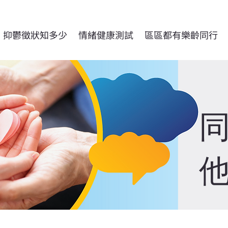
抑鬱徵狀知多少
情緒健康測試
區區都有樂齡同行