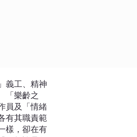
」義工、精神
、「樂齡之
作員及「情緒
各有其職責範
一樣，卻在有