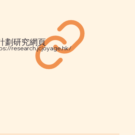
計劃研究網頁
ps://research.jcjoyage.hk/