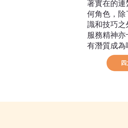
著實在的連
何角色，除
識和技巧之
服務精神亦
有潛質成為
四