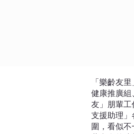
「樂齡友里
健康推廣組
友」朋輩工
支援助理」
圍，看似不