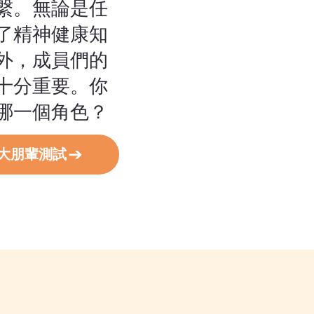
縏。無論是任
了精神健康知
外，成員們的
十分重要。你
哪一個角色？
大朋輩測試