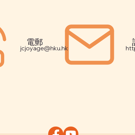
電郵
jcjoyage@hku.hk
htt