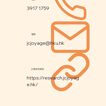
3917 1759
電郵
jcjoyage@hku.hk
計劃研究網頁
https://research.jcjoyag
e.hk/