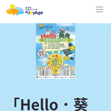
「Hello．葵