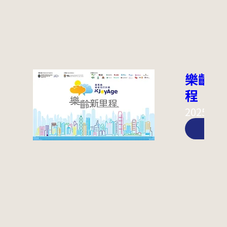
樂齡新
程
2025年
了解