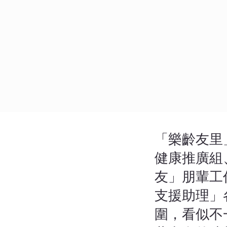
「樂齡友里
健康推廣組
友」朋輩工
支援助理」
圍，看似不