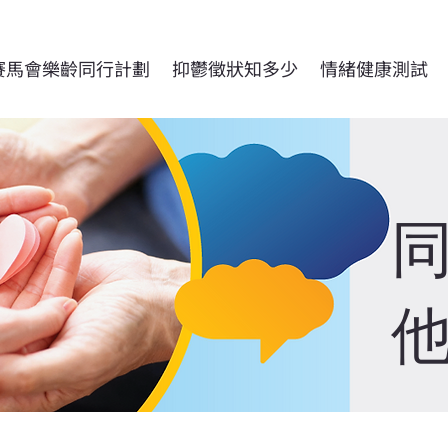
賽馬會樂齡同行計劃
抑鬱徵狀知多少
情緒健康測試