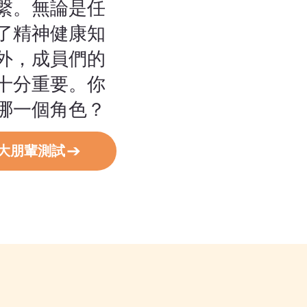
縏。無論是任
了精神健康知
外，成員們的
十分重要。你
哪一個角色？
大朋輩測試