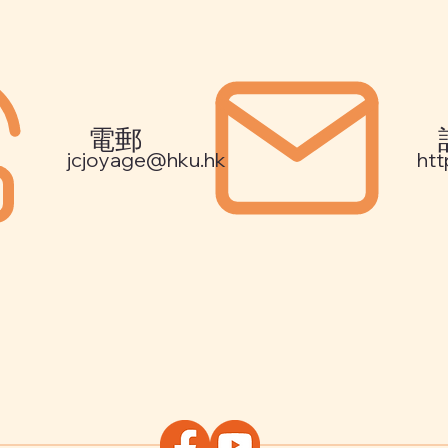
電郵
jcjoyage@hku.hk
htt