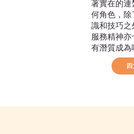
著實在的連
何角色，除
識和技巧之
服務精神亦
有潛質成為
四