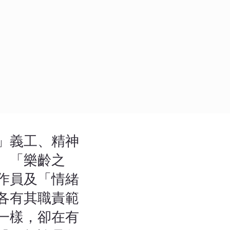
」義工、精神
、「樂齡之
作員及「情緒
各有其職責範
一樣，卻在有