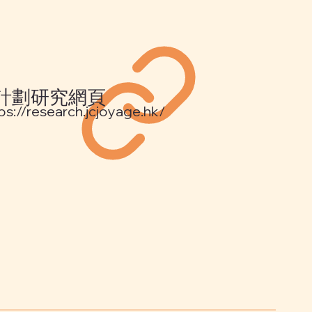
計劃研究網頁
ps://research.jcjoyage.hk/