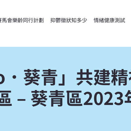
賽馬會樂齡同行計劃
抑鬱徵狀知多少
情緒健康測試
llo．葵青」共建
 – 葵青區202