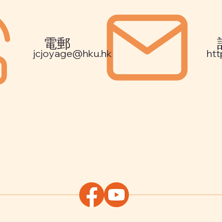
電郵
jcjoyage@hku.hk
htt